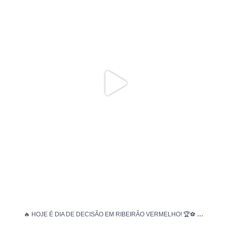
130
2
...
🔥 HOJE É DIA DE DECISÃO EM RIBEIRÃO VERMELHO! 🏆⚽