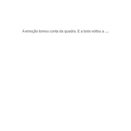
...
A emoção tomou conta da quadra. E a bola voltou a
📢 ATENÇÃO, PAIS E RESPONSÁVEIS! 📢
A
...
44
1