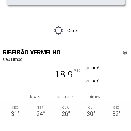
Clima
RIBEIRÃO VERMELHO
Céu Limpo
°
18.9
°
C
18.9
°
18.9
49%
0.1kmh
0%
SEG
TER
QUA
QUI
SEX
31
°
24
°
26
°
30
°
32
°