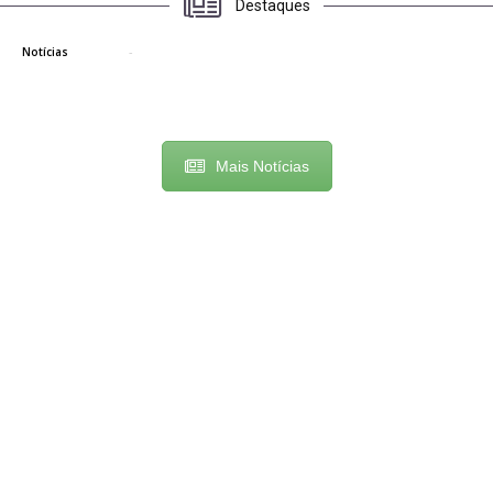
Destaques
Política Nacional Aldir Blanc
gsweb
-
5 de maio de 2026
0
Notícias
Mais Notícias
🚌 Atenção, estudantes!
A entrega dos
...
8
0