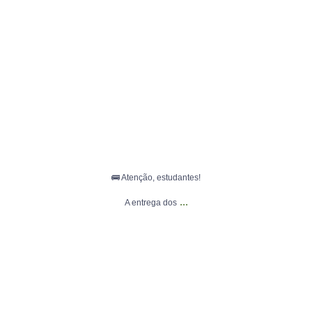
🚌 Atenção, estudantes!
...
A entrega dos
🔥 HOJE É DIA DE DECISÃO EM RIBEIRÃO VERMELHO! 🏆⚽
...