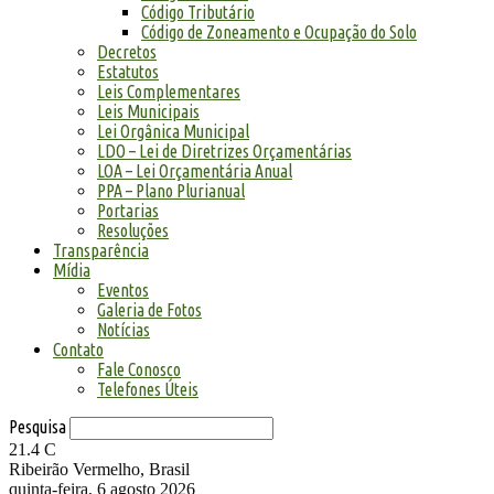
Código Tributário
Código de Zoneamento e Ocupação do Solo
Decretos
Estatutos
Leis Complementares
Leis Municipais
Lei Orgânica Municipal
LDO – Lei de Diretrizes Orçamentárias
LOA – Lei Orçamentária Anual
PPA – Plano Plurianual
Portarias
Resoluções
Transparência
Mídia
Eventos
Galeria de Fotos
Notícias
Contato
Fale Conosco
Telefones Úteis
Pesquisa
21.4
C
Ribeirão Vermelho, Brasil
quinta-feira, 6 agosto 2026