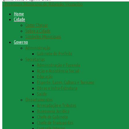
Prefeitura Municipal de Ribeirão Vermelho
Home
Cidade
Como Chegar
Sobre a Cidade
Símbolos Municipais
Governo
Administração
Gabinete do Prefeito
Secretarias
Administração e Fazenda
Ação e Assistência Social
Educação
Esporte, Lazer, Cultura e Turismo
Obras e Infra-Estrutura
Saúde
Departamentos
Arrecadação e Tributos
Assessoria Jurídica
Chefe de Gabinete
Chefe de Transportes
Controle Interno