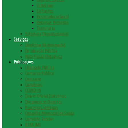
Convênios
Licitações
Procuradoria Geral
Recursos Humanos
Tesouraria
Estrutura Organizacional
Serviços
Denúncia de queimadas
Iluminação Pública
Nota Fiscal Eletrônica
Publicações
Chamada Pública
Concurso Público
Contratos
Convênios
COVID-19
Diário Oficial Eletrônico
Documentos Diversos
Processos Seletivos
Conselho Municipal de Saúde
Conselho Tutelar
REMUME