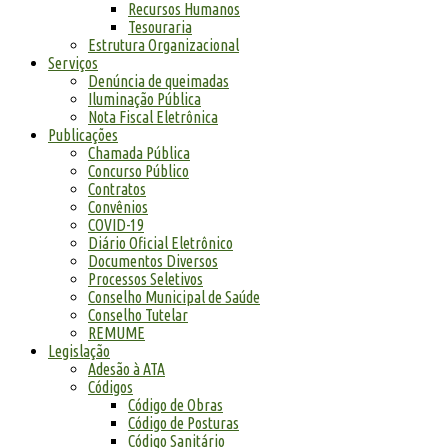
Recursos Humanos
Tesouraria
Estrutura Organizacional
Serviços
Denúncia de queimadas
Iluminação Pública
Nota Fiscal Eletrônica
Publicações
Chamada Pública
Concurso Público
Contratos
Convênios
COVID-19
Diário Oficial Eletrônico
Documentos Diversos
Processos Seletivos
Conselho Municipal de Saúde
Conselho Tutelar
REMUME
Legislação
Adesão à ATA
Códigos
Código de Obras
Código de Posturas
Código Sanitário