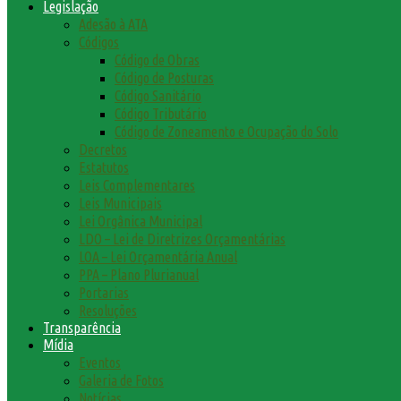
Legislação
Adesão à ATA
Códigos
Código de Obras
Código de Posturas
Código Sanitário
Código Tributário
Código de Zoneamento e Ocupação do Solo
Decretos
Estatutos
Leis Complementares
Leis Municipais
Lei Orgânica Municipal
LDO – Lei de Diretrizes Orçamentárias
LOA – Lei Orçamentária Anual
PPA – Plano Plurianual
Portarias
Resoluções
Transparência
Mídia
Eventos
Galeria de Fotos
Notícias