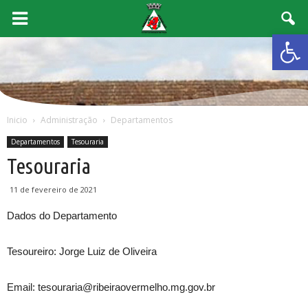
Abrir 
Inicio
Administração
Departamentos
Departamentos
Tesouraria
Tesouraria
11 de fevereiro de 2021
Dados do Departamento
Tesoureiro: Jorge Luiz de Oliveira
Email: tesouraria@ribeiraovermelho.mg.gov.br