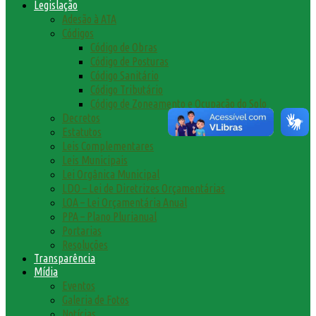
Legislação
Adesão à ATA
Códigos
Código de Obras
Código de Posturas
Código Sanitário
Código Tributário
Código de Zoneamento e Ocupação do Solo
Decretos
Estatutos
Leis Complementares
Leis Municipais
Lei Orgânica Municipal
LDO – Lei de Diretrizes Orçamentárias
LOA – Lei Orçamentária Anual
PPA – Plano Plurianual
Portarias
Resoluções
Transparência
Mídia
Eventos
Galeria de Fotos
Notícias