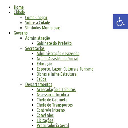
Home
Cidade
Abrir a
Como Chegar
Sobre a Cidade
Símbolos Municipais
Governo
Administração
Gabinete do Prefeito
Secretarias
Administração e Fazenda
Ação e Assistência Social
Educação
Esporte, Lazer, Cultura e Turismo
Obras e Infra-Estrutura
Saúde
Departamentos
Arrecadação e Tributos
Assessoria Jurídica
Chefe de Gabinete
Chefe de Transportes
Controle Interno
Convênios
Licitações
Procuradoria Geral