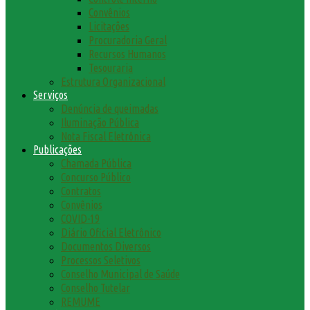
Convênios
Licitações
Procuradoria Geral
Recursos Humanos
Tesouraria
Estrutura Organizacional
Serviços
Denúncia de queimadas
Iluminação Pública
Nota Fiscal Eletrônica
Publicações
Chamada Pública
Concurso Público
Contratos
Convênios
COVID-19
Diário Oficial Eletrônico
Documentos Diversos
Processos Seletivos
Conselho Municipal de Saúde
Conselho Tutelar
REMUME