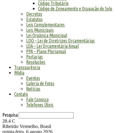
Código Tributário
Código de Zoneamento e Ocupação do Solo
Decretos
Estatutos
Leis Complementares
Leis Municipais
Lei Orgânica Municipal
LDO – Lei de Diretrizes Orçamentárias
LOA – Lei Orçamentária Anual
PPA – Plano Plurianual
Portarias
Resoluções
Transparência
Mídia
Eventos
Galeria de Fotos
Notícias
Contato
Fale Conosco
Telefones Úteis
Pesquisa
28.4
C
Ribeirão Vermelho, Brasil
quinta-feira, 6 agosto 2026