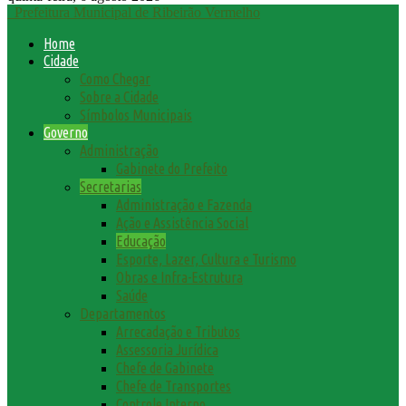
Prefeitura Municipal de Ribeirão Vermelho
Home
Cidade
Como Chegar
Sobre a Cidade
Símbolos Municipais
Governo
Administração
Gabinete do Prefeito
Secretarias
Administração e Fazenda
Ação e Assistência Social
Educação
Esporte, Lazer, Cultura e Turismo
Obras e Infra-Estrutura
Saúde
Departamentos
Arrecadação e Tributos
Assessoria Jurídica
Chefe de Gabinete
Chefe de Transportes
Controle Interno