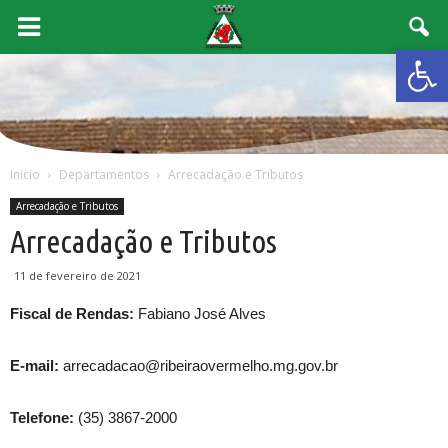
Abrir 
Inicio
Departamentos
Arrecadação e Tributos
Arrecadação e Tributos
Arrecadação e Tributos
11 de fevereiro de 2021
Fiscal de Rendas:
Fabiano José Alves
E-mail:
arrecadacao@ribeiraovermelho.mg.gov.br
Telefone:
(35) 3867-2000