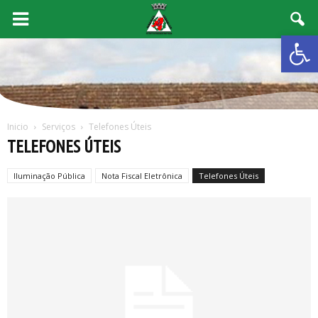
Abrir 
Inicio
Serviços
Telefones Úteis
TELEFONES ÚTEIS
Iluminação Pública
Nota Fiscal Eletrônica
Telefones Úteis