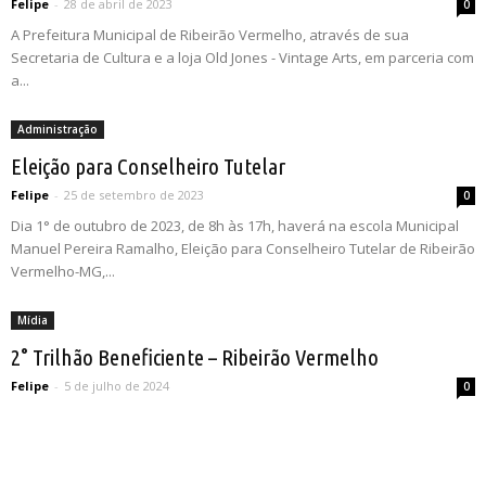
Felipe
-
28 de abril de 2023
0
A Prefeitura Municipal de Ribeirão Vermelho, através de sua
Secretaria de Cultura e a loja Old Jones - Vintage Arts, em parceria com
a...
Administração
Eleição para Conselheiro Tutelar
Felipe
-
25 de setembro de 2023
0
Dia 1° de outubro de 2023, de 8h às 17h, haverá na escola Municipal
Manuel Pereira Ramalho, Eleição para Conselheiro Tutelar de Ribeirão
Vermelho-MG,...
Mídia
2° Trilhão Beneficiente – Ribeirão Vermelho
Felipe
-
5 de julho de 2024
0