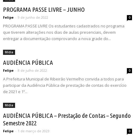
PROGRAMA PASSE LIVRE – JUNHO
Felipe
-
9 de junho de 2022
0
PROGRAMA PASSE LIVRE Os estudantes cadastrados no programa
que tiverem alterações nos dias de aulas presenciais, devem
entregar a documentação comprovando a nova grade do...
Mídia
AUDIÊNCIA PÚBLICA
Felipe
-
8 de julho de 2022
0
A Prefeitura Municipal de Ribeirão Vermelho convida a todos para
participar da Audiência Pública de prestação de contas do exercício
de 2021 e 1º...
Mídia
AUDIÊNCIA PÚBLICA – Prestação de Contas – Segundo
Semestre 2022
Felipe
-
1 de março de 2023
0