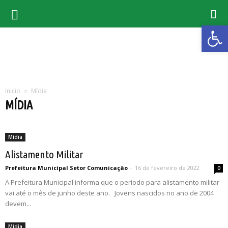
Abrir 
Inicio
Mídia
MÍDIA
Eventos
Galeria de Fotos
Vídeos
Mídia
Alistamento Militar
Prefeitura Municípal Setor Comunicação
-
16 de fevereiro de 2022
0
A Prefeitura Municipal informa que o período para alistamento militar
vai até o mês de junho deste ano. Jovens nascidos no ano de 2004
devem...
Mídia