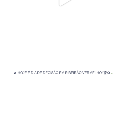
...
🔥 HOJE É DIA DE DECISÃO EM RIBEIRÃO VERMELHO! 🏆⚽
A emoção tomou conta da quadra. E a bola voltou a
...
225
6