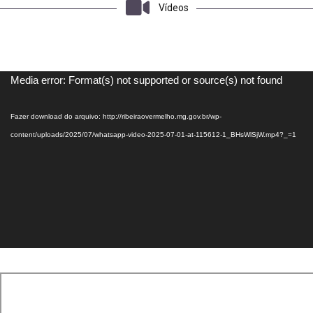
Vídeos
Tocador
Media error: Format(s) not supported or source(s) not found
de
vídeo
Fazer download do arquivo: http://ribeiraovermelho.mg.gov.br/wp-
content/uploads/2025/07/whatsapp-video-2025-07-01-at-115612-1_BHsWlSjW.mp4?_=1