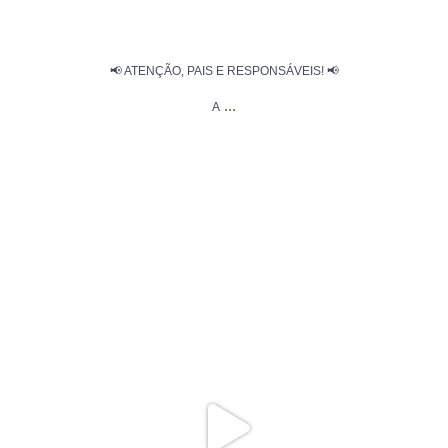
📢 ATENÇÃO, PAIS E RESPONSÁVEIS! 📢
...
A
🚂 Hoje, Ribeirão Vermelho recebeu uma visita
...
309
24