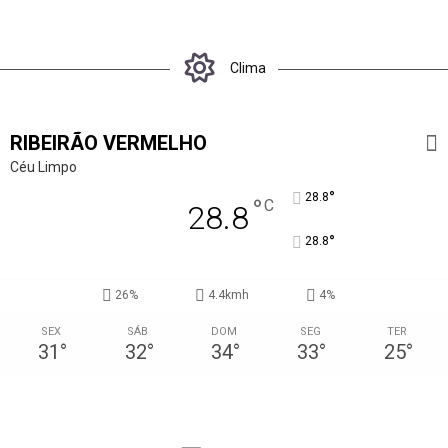
Clima
RIBEIRÃO VERMELHO
Céu Limpo
°
28.8
°
C
28.8
°
28.8
26%
4.4kmh
4%
SEX
SÁB
DOM
SEG
TER
31
°
32
°
34
°
33
°
25
°