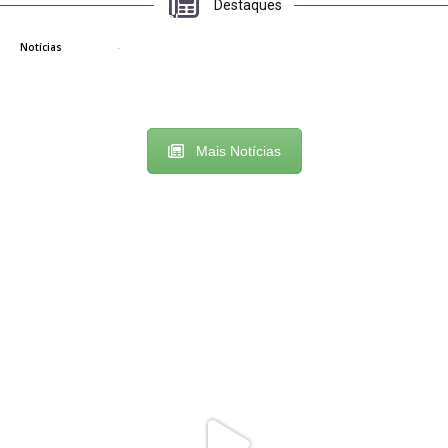
Destaques
Política Nacional Aldir Blanc
gsweb
-
5 de maio de 2026
0
Notícias
Mais Notícias
🔥 HOJE É DIA DE DECISÃO EM RIBEIRÃO VERMELHO! 🏆⚽
...
129
2