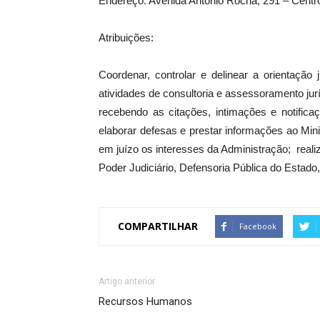
Endereço: Avenida Antônio Rocha, 291 – Centr
Atribuições:
Coordenar, controlar e delinear a orientação
atividades de consultoria e assessoramento juríd
recebendo as citações, intimações e notificaçõ
elaborar defesas e prestar informações ao Mini
em juízo os interesses da Administração; realiz
Poder Judiciário, Defensoria Pública do Estado,
COMPARTILHAR
Facebook
Artigo anterior
Recursos Humanos