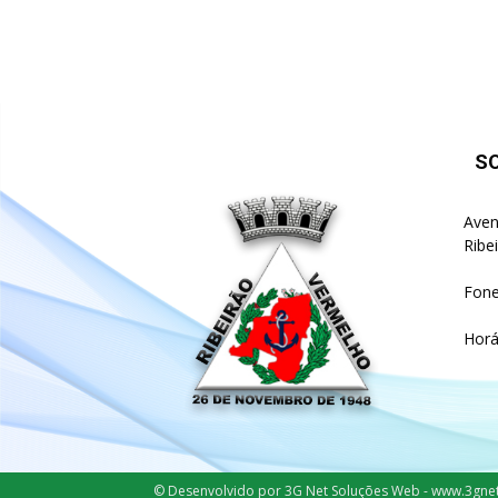
S
Aven
Ribe
Fone
Horá
© Desenvolvido por 3G Net Soluções Web - www.3gne