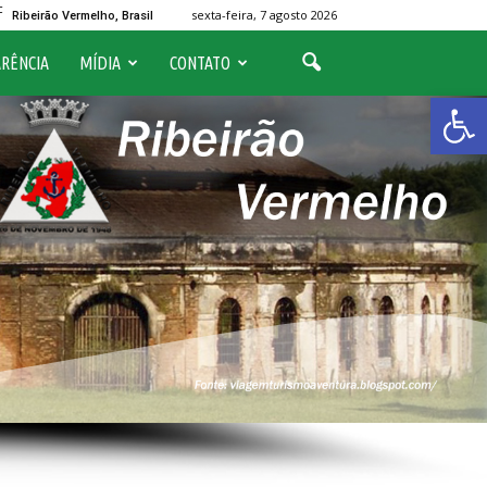
C
sexta-feira, 7 agosto 2026
Ribeirão Vermelho, Brasil
RÊNCIA
MÍDIA
CONTATO
Abrir 